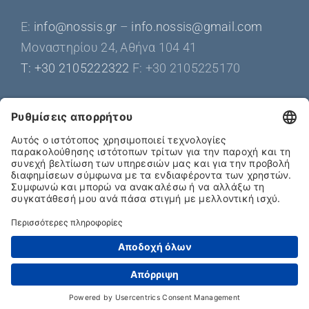
Ε:
info@nossis.gr
–
info.nossis@gmail.com
Μοναστηρίου 24, Αθήνα 104 41
Τ: +30 2105222322
F: +30 2105225170
Get Social
Copyright 2025 | all rights reserved by bioclimatic-pergola.com -
Τ: +30 210 5222322 | info@nossis.gr